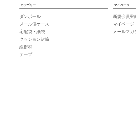
カテゴリー
マイページ
ダンボール
新規会員登
メール便ケース
マイページ
宅配袋・紙袋
メールマガ
クッション封筒
緩衝材
テープ