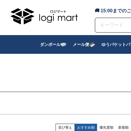
〜
🚚 15:00ま
商品タグ
セール
限定
再入荷
翌日発送
サイズ
ダンボール
メール便
ゆうパケットパ
指定なし
S
M
22.5cm
23.0cm
カラー
レッド
ブルー
イエロー
並び替え
おすすめ順
優先度順
新着順