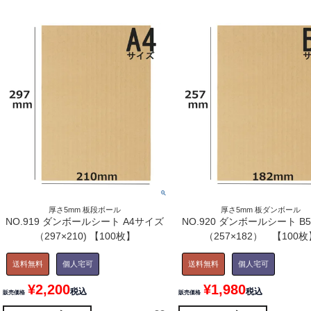
厚さ5mm 板段ボール
厚さ5mm 板ダンボール
NO.919 ダンボールシート A4サイズ
NO.920 ダンボールシート B
（297×210) 【100枚】
（257×182） 【100枚
送料無料
個人宅可
送料無料
個人宅可
¥
2,200
¥
1,980
税込
税込
販売価格
販売価格