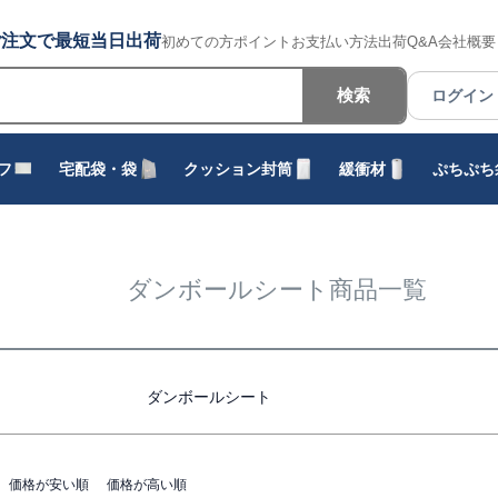
でのご注文で最短当日出荷
初めての方
ポイント
お支払い方法
出荷
Q&A
会社概要
バンドル販売
検索
ログイン
予約商品
フ
宅配袋・袋
クッション封筒
緩衝材
ぷちぷち
並び順
新着順
登録順
価格が安
キーワードヒット順
ダンボールシート商品一覧
検索
ダンボールシート
価格が安い順
価格が高い順