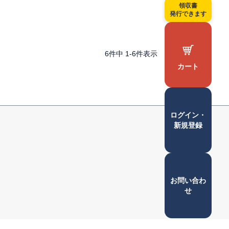
領収書
発行できます
6
件中
1
-
6
件表示
カート
ペー
ログイン・
ジト
新規登録
ップ
へ
お問い合わ
せ