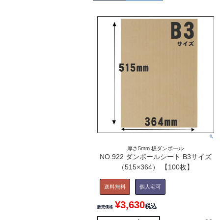
厚さ5mm 板ダンボール
NO.922 ダンボールシート B3サイズ
（515×364） 【100枚】
送料無料
個人宅可
¥
3,630
税込
販売価格