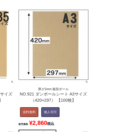
厚さ5mm 板段ボール
5サイズ
NO.921 ダンボールシート A3サイズ
】
（420×297） 【100枚】
送料無料
個人宅可
¥
2,860
税込
販売価格