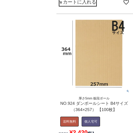
カートに入れる
厚さ5mm 板段ボール
NO.924 ダンボールシート B4サイズ
（364×257） 【100枚】
送料無料
個人宅可
¥
2,420