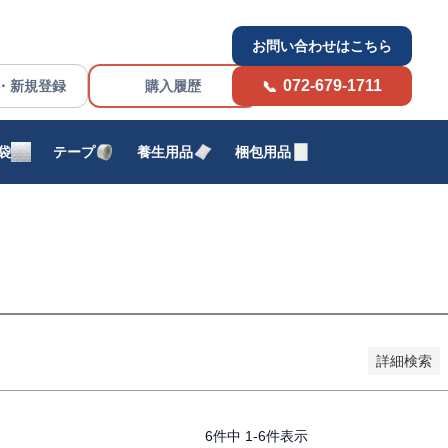
お問い合わせはこちら
072-679-1711
・新規登録
購入履歴
予約商品のみを表示
袋
テープ
養生用品
梱包用品
い順
価格が高い順
優先度順
レビュー順
詳細検索
6
件中
1
-
6
件表示