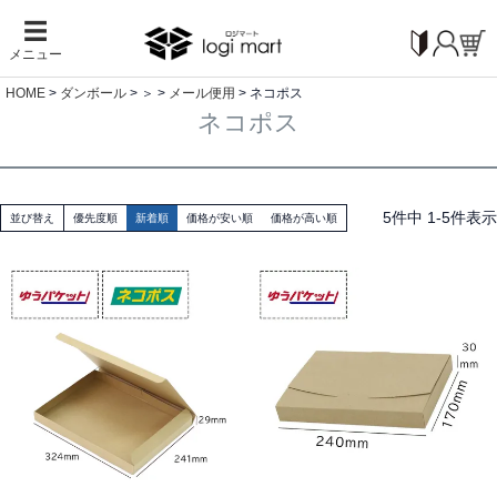
☰
メニュー
HOME
ダンボール
＞
メール便用
ネコポス
ネコポス
5
件中
1
-
5
件表示
並び替え
優先度順
新着順
価格が安い順
価格が高い順