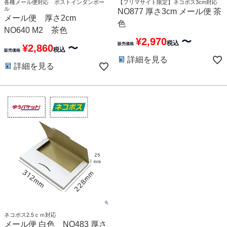
各種メール便対応 ポストインダンボー
【フリマサイト限定】ネコポス3cm対応
ル
NO877 厚さ3cm メール便 茶
メール便 厚さ2cm
色
NO640 M2 茶色
¥
2,970
〜
税込
販売価格
¥
2,860
〜
税込
販売価格
詳細を見る
詳細を見る
ネコポス2.5ｃｍ対応
メール便 白色 NO483 厚さ