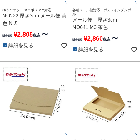
ゆうパケット ネコポス3cm対応
各種メール便対応 ポストインダンボー
ル
NO222 厚さ3cm メール便 茶
メール便 厚さ3cm
色 N式
NO641 M3 茶色
¥
2,805
〜
税込
販売価格
¥
2,860
〜
税込
販売価格
詳細を見る
詳細を見る