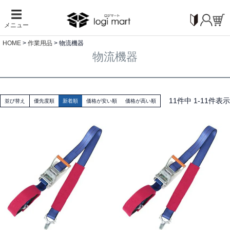
☰
メニュー
HOME
作業用品
物流機器
物流機器
11
件中
1
-
11
件表示
並び替え
優先度順
新着順
価格が安い順
価格が高い順