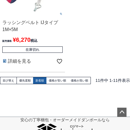
ラッシングベルト IJタイプ
1M×5M
¥
6,270
税込
販売価格
在庫切れ
詳細を見る
11
件中
1
-
11
件表示
並び替え
優先度順
新着順
価格が安い順
価格が高い順
安心の丁寧梱包・オーダーメイドダンボールなら
ペー
ジト