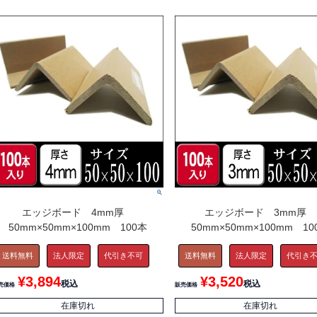
エッジボード 4mm厚
エッジボード 3mm厚
50mm×50mm×100mm 100本
50mm×50mm×100mm 10
送料無料
法人限定
代引き不可
送料無料
法人限定
代引き
¥
3,894
¥
3,520
税込
税込
売価格
販売価格
在庫切れ
在庫切れ