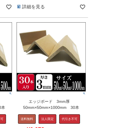
詳細を見る
エッジボード 3mm厚
0本
50mm×50mm×1000mm 30本
不可
送料無料
法人限定
代引き不可