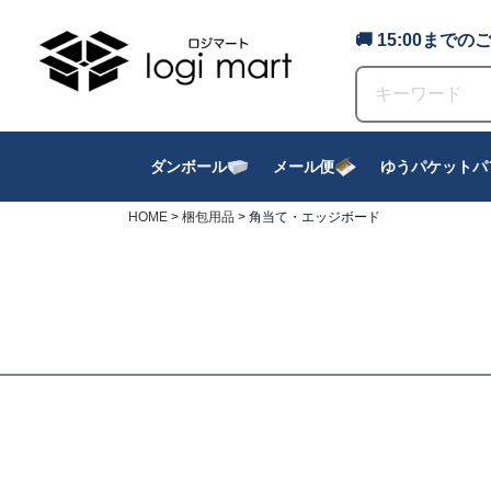
🚚 15:00ま
ダンボール
メール便
ゆうパケットパ
HOME
梱包用品
角当て・エッジボード