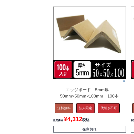
エッジボード 5mm厚
50mm×50mm×100mm 100本
送料無料
法人限定
代引き不可
¥
4,312
税込
販売価格
販
在庫切れ