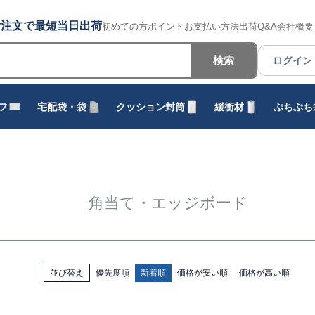
でのご注文で最短当日出荷
初めての方
ポイント
お支払い方法
出荷
Q&A
会社概要
検索
ログイン
フ
宅配袋・袋
クッション封筒
緩衝材
ぷちぷち
角当て・エッジボード
並び替え
優先度順
新着順
価格が安い順
価格が高い順