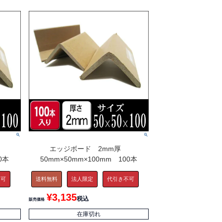
エッジボード 2mm厚
0本
50mm×50mm×100mm 100本
不可
送料無料
法人限定
代引き不可
¥
3,135
税込
販売価格
在庫切れ