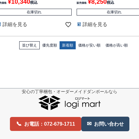
¥
10,340
¥
8,250
税込
税込
売価格
販売価格
在庫切れ
在庫切れ
詳細を見る
詳細を見る
並び替え
優先度順
新着順
価格が安い順
価格が高い順
安心の丁寧梱包・オーダーメイドダンボールなら
📞
✉
お電話：072-679-1711
お問い合わせ