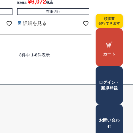
¥
6,072
税込
販売価格
在庫切れ
領収書
詳細を見る
発行できます
カート
8
件中
1
-
8
件表示
ログイン・
ペー
新規登録
ジト
ップ
へ
お問い合わ
せ