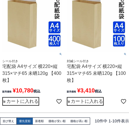
シール付き
封緘シール付き
宅配袋 A4サイズ 横220×縦
宅配袋 A4サイズ 横220×縦
315×マチ65 未晒120g 【400
315×マチ65 未晒120g 【100
枚】
枚】
¥
10,780
¥
3,410
税込
税込
販売価格
販売価格
カートに入れる
カートに入れる
10
件中
1
-
10
件表示
並び替え
優先度順
新着順
価格が安い順
価格が高い順