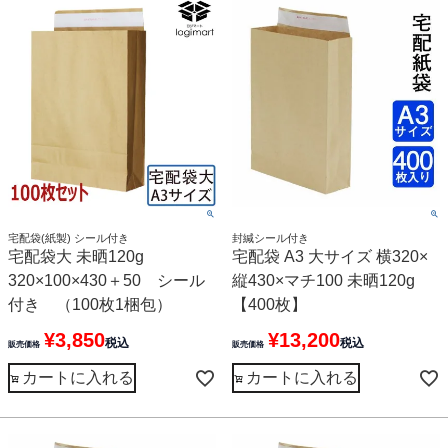
宅配袋(紙製) シール付き
封緘シール付き
宅配袋大 未晒120g
宅配袋 A3 大サイズ 横320×
320×100×430＋50 シール
縦430×マチ100 未晒120g
付き （100枚1梱包）
【400枚】
¥
3,850
¥
13,200
税込
税込
販売価格
販売価格
カートに入れる
カートに入れる