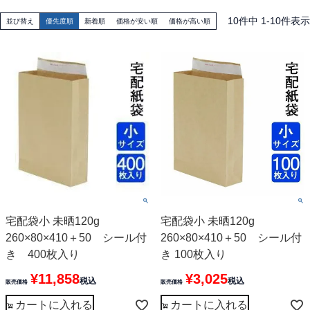
10
件中
1
-
10
件表示
並び替え
優先度順
新着順
価格が安い順
価格が高い順
宅配袋小 未晒120g
宅配袋小 未晒120g
260×80×410＋50 シール付
260×80×410＋50 シール付
き 400枚入り
き 100枚入り
¥
11,858
¥
3,025
税込
税込
販売価格
販売価格
カートに入れる
カートに入れる