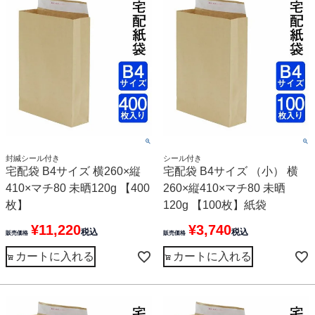
封緘シール付き
シール付き
宅配袋 B4サイズ 横260×縦
宅配袋 B4サイズ （小） 横
410×マチ80 未晒120g 【400
260×縦410×マチ80 未晒
枚】
120g 【100枚】紙袋
¥
11,220
¥
3,740
税込
税込
販売価格
販売価格
カートに入れる
カートに入れる