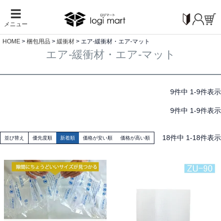
☰
メニュー
HOME
梱包用品
緩衝材
エア-緩衝材・エア-マット
エア-緩衝材・エア-マット
9
件中
1
-
9
件表示
9
件中
1
-
9
件表示
18
件中
1
-
18
件表示
並び替え
優先度順
新着順
価格が安い順
価格が高い順