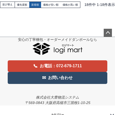
18
件中
1
-
18
件表示
並び替え
優先度順
新着順
価格が安い順
価格が高い順
安心の丁寧梱包・オーダーメイドダンボールなら
ペー
ジト
ップ
へ
📞
お電話：072-679-1711
✉
お問い合わせ
株式会社大豊物流システム
〒569-0843 大阪府高槻市三箇牧1-10-25
カテゴリー