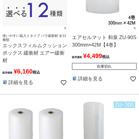
使いやすい箱入りタイプ バラ緩衝材 全12
エアセルマット 和泉 ZU-90S
種類
300mm×42M【4巻】
エックスフィルムクッション
ボックス 緩衝材 エアー緩衝
¥
4,499
税込
販売価格
材
在庫切れ
¥
6,160
税込
販売価格
詳細を見る
詳細を見る