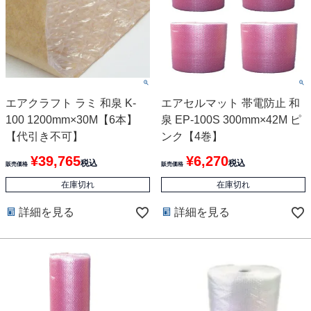
エアクラフト ラミ 和泉 K-
エアセルマット 帯電防止 和
100 1200mm×30M【6本】
泉 EP-100S 300mm×42M ピ
【代引き不可】
ンク【4巻】
¥
39,765
¥
6,270
税込
税込
販売価格
販売価格
在庫切れ
在庫切れ
詳細を見る
詳細を見る