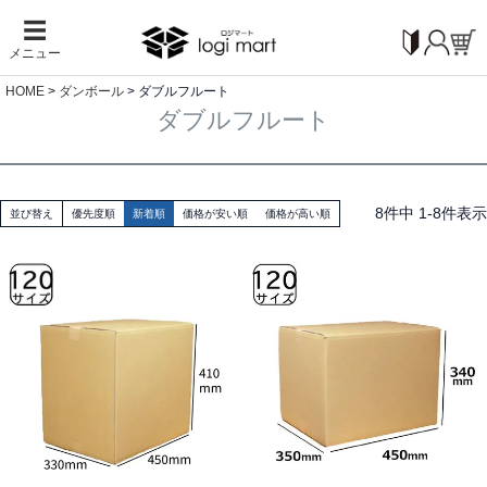
☰
メニュー
HOME
ダンボール
ダブルフルート
ダブルフルート
8
件中
1
-
8
件表示
並び替え
優先度順
新着順
価格が安い順
価格が高い順