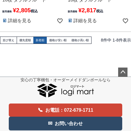
¥
2,805
¥
2,817
税込
税込
販売価格
販売価格
詳細を見る
詳細を見る
8
件中
1
-
8
件表示
並び替え
優先度順
新着順
価格が安い順
価格が高い順
安心の丁寧梱包・オーダーメイドダンボールなら
ペー
ジト
ップ
へ
📞
お電話：072-679-1711
✉
お問い合わせ