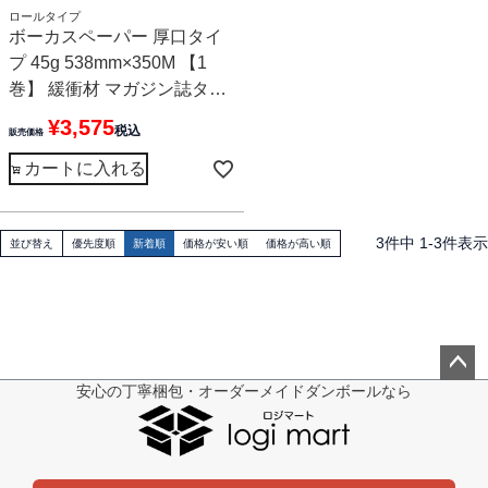
ロールタイプ
ボーカスペーパー 厚口タイ
プ 45g 538mm×350M 【1
巻】 緩衝材 マガジン誌タイ
プ
¥
3,575
税込
販売価格
カートに入れる
3
件中
1
-
3
件表示
並び替え
優先度順
新着順
価格が安い順
価格が高い順
安心の丁寧梱包・オーダーメイドダンボールなら
ペー
ジト
ップ
へ