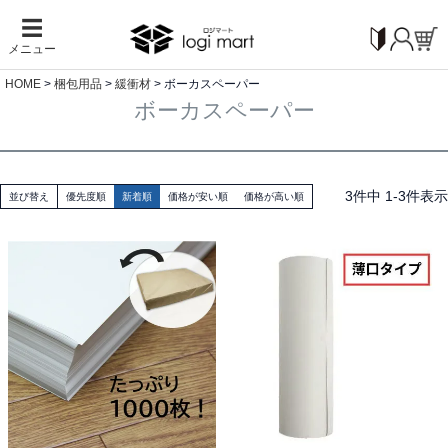
☰
メニュー
HOME
梱包用品
緩衝材
ボーカスペーパー
ボーカスペーパー
3
件中
1
-
3
件表示
並び替え
優先度順
新着順
価格が安い順
価格が高い順