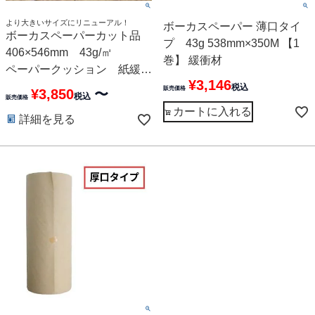
より大きいサイズにリニューアル！
ボーカスペーパー 薄口タイ
ボーカスペーパーカット品
プ 43g 538mm×350M 【1
406×546mm 43g/㎡
巻】 緩衝材
ペーパークッション 紙緩衝
¥
3,146
材
税込
販売価格
¥
3,850
〜
税込
販売価格
カートに入れる
詳細を見る