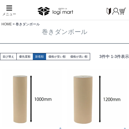
☰
メニュー
HOME
巻きダンボール
巻きダンボール
3
件中
1
-
3
件表示
並び替え
優先度順
新着順
価格が安い順
価格が高い順