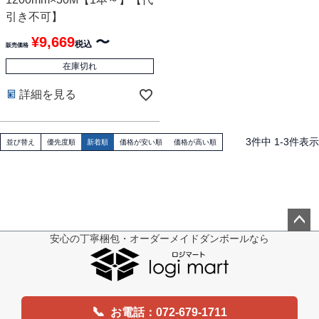
引き不可】
¥
9,669
〜
税込
販売価格
在庫切れ
詳細を見る
3
件中
1
-
3
件表示
並び替え
優先度順
新着順
価格が安い順
価格が高い順
安心の丁寧梱包・オーダーメイドダンボールなら
ペー
ジト
ップ
へ
📞
お電話：072-679-1711