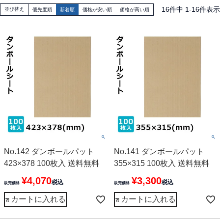
16
件中
1
-
16
件表示
並び替え
優先度順
新着順
価格が安い順
価格が高い順
No.142 ダンボールパット
No.141 ダンボールパット
423×378 100枚入 送料無料
355×315 100枚入 送料無料
¥
4,070
¥
3,300
税込
税込
販売価格
販売価格
カートに入れる
カートに入れる