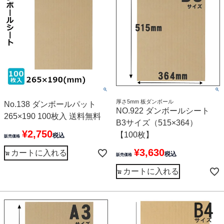
厚さ5mm 板ダンボール
No.138 ダンボールパット
NO.922 ダンボールシート
265×190 100枚入 送料無料
B3サイズ（515×364）
¥
2,750
【100枚】
税込
販売価格
¥
3,630
カートに入れる
税込
販売価格
カートに入れる