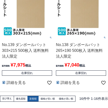
No.139 ダンボールパット
No.138 ダンボールパット
303×215 500枚入 送料無料
265×190 500枚入 送料無料
法人限定
法人限定
¥
7,975
¥
7,040
税込
税込
販売価格
販売価格
在庫切れ
在庫切れ
詳細を見る
詳細を見る
16
件中
1
-
16
件表示
並び替え
優先度順
新着順
価格が安い順
価格が高い順