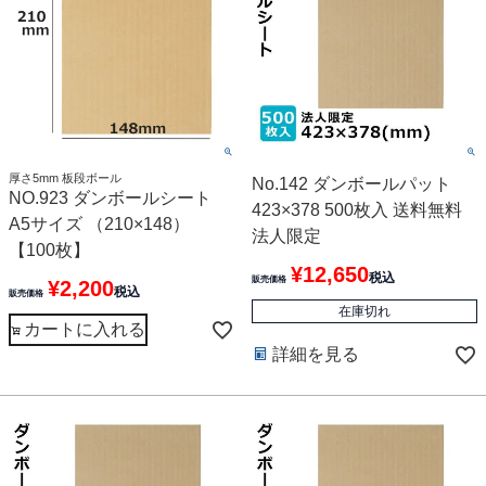
厚さ5mm 板段ボール
No.142 ダンボールパット
NO.923 ダンボールシート
423×378 500枚入 送料無料
A5サイズ （210×148）
法人限定
【100枚】
¥
12,650
税込
販売価格
¥
2,200
税込
販売価格
在庫切れ
カートに入れる
詳細を見る