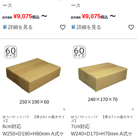
ース
ース
¥
9,075
〜
¥
9,075
〜
税込
税込
販売価格
販売価格
詳細を見る
詳細を見る
ゆうパケットパフ 【厚さ6ｃｍ最大サイ
ゆうパケットパフ 【厚さ7ｃｍ最大サイ
ズ】
ズ】
6cm対応
7cm対応
W250×D190×H60mm A式ケ
W240×D170×H70mm A式ケ