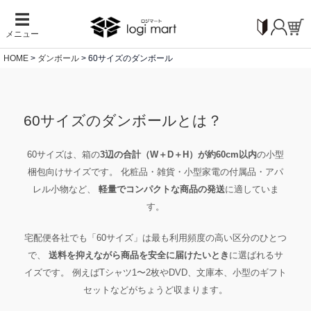
☰
メニュー
HOME
ダンボール
60サイズのダンボール
60サイズのダンボールとは？
60サイズは、箱の
3辺の合計（W＋D＋H）が約60cm以内
の小型
梱包向けサイズです。 化粧品・雑貨・小型家電の付属品・アパ
レル小物など、
軽量でコンパクトな商品の発送
に適していま
す。
宅配便各社でも「60サイズ」は最も利用頻度の高い区分のひとつ
で、
送料を抑えながら商品を安全に届けたいとき
に選ばれるサ
イズです。 例えばTシャツ1〜2枚やDVD、文庫本、小型のギフト
セットなどがちょうど収まります。