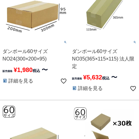
ダンボール60サイズ
ダンボール60サイズ
NO24(300×200×95)
NO35(365×115×115) 法人限
定
¥
1,980
〜
税込
販売価格
¥
5,632
〜
税込
販売価格
詳細を見る
詳細を見る