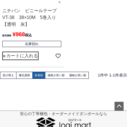
ニチバン ビニールテープ
VT-38 38×10M 5巻入り
【透明 灰】
¥
968
税込
販売価格
在庫切れ
カートに入れる
1
件中
1
-
1
件表示
並び替え
優先度順
新着順
価格が安い順
価格が高い順
安心の丁寧梱包・オーダーメイドダンボールなら
ペー
ジト
ップ