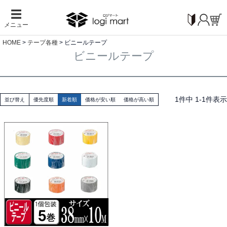
☰
メニュー
HOME
テープ各種
ビニールテープ
ビニールテープ
1
件中
1
-
1
件表示
並び替え
優先度順
新着順
価格が安い順
価格が高い順