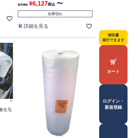
¥
6,127
〜
税込
販売価格
在庫切れ
詳細を見る
領収書
発行できます
カート
ログイン・
新規登録
 養生毛