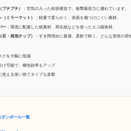
（プチプチ）
：空気の入った粒状構造で、衝撃吸収力に優れています。
ン（ミラーマット）
：軽量で柔らかく、表面を傷つけにくい素材。
パー
：環境に配慮した紙素材。再生紙などを使ったエコ緩衝材。
コ豆・発泡チップ）
：すき間埋めに最適。柔軟で軽く、どんな形状の荷
スクを大幅に低減
分け可能で、梱包効率もアップ
に使える使い捨てタイプも多数
応ダンボール一覧