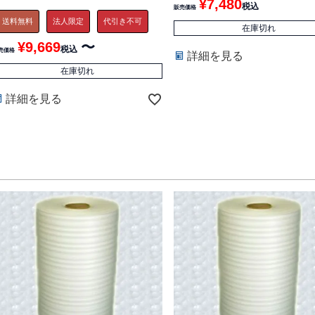
¥
7,480
税込
販売価格
送料無料
法人限定
代引き不可
在庫切れ
¥
9,669
〜
税込
売価格
詳細を見る
在庫切れ
詳細を見る