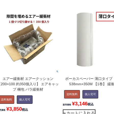
エアー緩衝材 エアークッション
ボーカスペーパー 薄口タイプ 
200×100 約350個入り】 エアキャッ
538mm×350M 【1巻】 緩
プ 梱包 バラ緩衝材
送料無料
個人宅可
送料無料
個人宅可
¥
3,146
税込
販売価格
¥
3,850
税込
売価格
カートに入れる