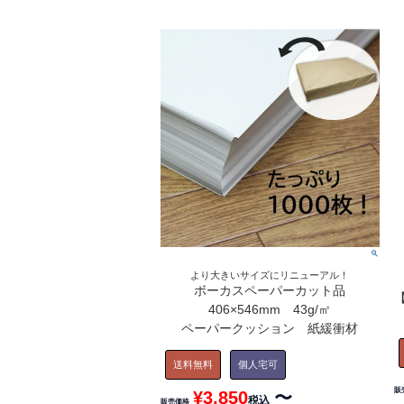
より大きいサイズにリニューアル！
ボーカスペーパーカット品
【
406×546mm 43g/㎡
ペーパークッション 紙緩衝材
送料無料
個人宅可
販
¥
3,850
〜
税込
販売価格