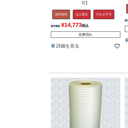
可】
送料無料
法人限定
代引き不可
販
¥
14,773
税込
販売価格
在庫切れ
詳細を見る