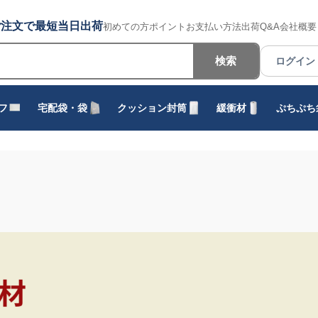
でのご注文で最短当日出荷
初めての方
ポイント
お支払い方法
出荷
Q&A
会社概要
検索
ログイン
フ
宅配袋・袋
クッション封筒
緩衝材
ぷちぷち