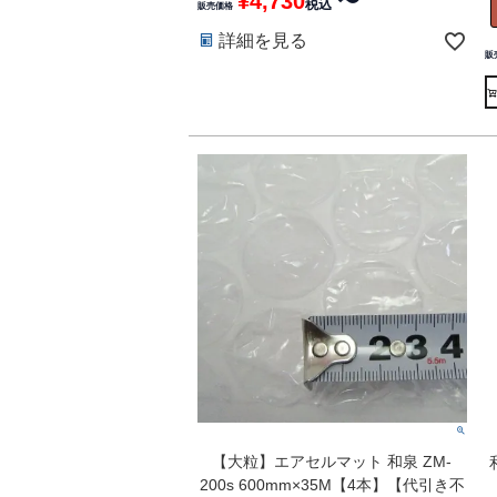
¥
4,730
〜
税込
販売価格
詳細を見る
販
【大粒】エアセルマット 和泉 ZM-
200s 600mm×35M【4本】【代引き不