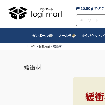
🚚 15:00ま
ダンボール
メール便
ゆうパケットパ
HOME
梱包用品
緩衝材
緩衝材