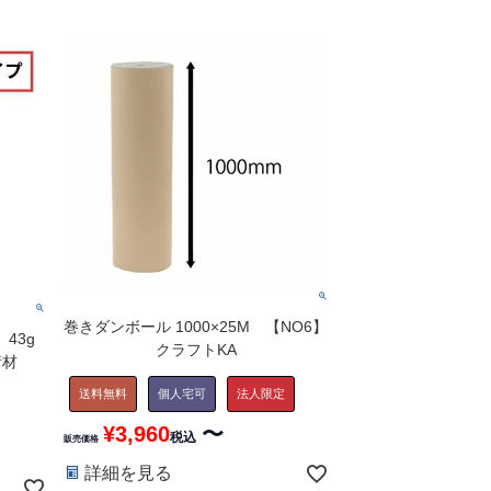
巻きダンボール 1000×25M 【NO6】
43g
クラフトKA
衝材
送料無料
個人宅可
法人限定
¥
3,960
〜
税込
販売価格
詳細を見る