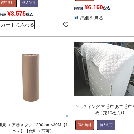
送料無料
個人宅可
¥
6,160
税込
販売価格
¥
3,575
税込
売価格
詳細を見る
カートに入れる
キルティング 古毛布 あて毛布
布 1束10枚入り
和泉 エア巻きダン 1200mm×30M【1
送料無料
個人宅可
本～】【代引き不可】