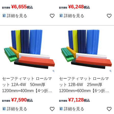
10色
れ】10色
¥
6,655
¥
6,248
税込
税込
販売価格
販売価格
詳細を見る
詳細を見る
セーフティマット ロールマ
セーフティマット ロールマ
ット 12A-4W 50mm厚
ット 12B-6W 25mm厚
1200mm×400mm【4つ折
1200mm×600mm【6つ折
れ】 10色
れ】 10色
¥
7,590
¥
7,128
税込
税込
販売価格
販売価格
詳細を見る
詳細を見る