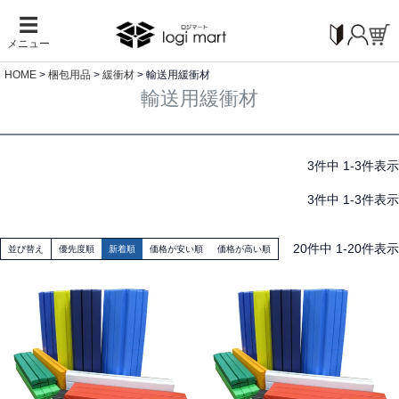
☰
メニュー
HOME
梱包用品
緩衝材
輸送用緩衝材
輸送用緩衝材
3
件中
1
-
3
件表示
3
件中
1
-
3
件表示
20
件中
1
-
20
件表示
並び替え
優先度順
新着順
価格が安い順
価格が高い順