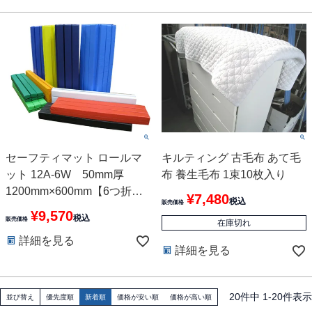
セーフティマット ロールマ
キルティング 古毛布 あて毛
ット 12A-6W 50mm厚
布 養生毛布 1束10枚入り
1200mm×600mm【6つ折
¥
7,480
税込
販売価格
れ】 10色
¥
9,570
税込
販売価格
在庫切れ
詳細を見る
詳細を見る
20
件中
1
-
20
件表示
並び替え
優先度順
新着順
価格が安い順
価格が高い順