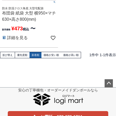
防水 防湿クロス角底 大型宅配袋
布団袋 紙袋 大型 横950×マチ
630×高さ800(mm)
¥
473
〜
税込
販売価格
詳細を見る
1
件中
1
-
1
件表示
並び替え
優先度順
新着順
価格が安い順
価格が高い順
安心の丁寧梱包・オーダーメイドダンボールなら
ペー
ジト
ップ
へ