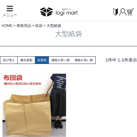
☰
メニュー
HOME
事務用品
紙袋
大型紙袋
大型紙袋
1
件中
1
-
1
件表示
並び替え
優先度順
新着順
価格が安い順
価格が高い順