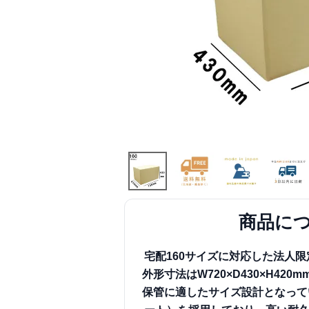
商品に
宅配160サイズに対応した法人限
外形寸法はW720×D430×H4
保管に適したサイズ設計となって