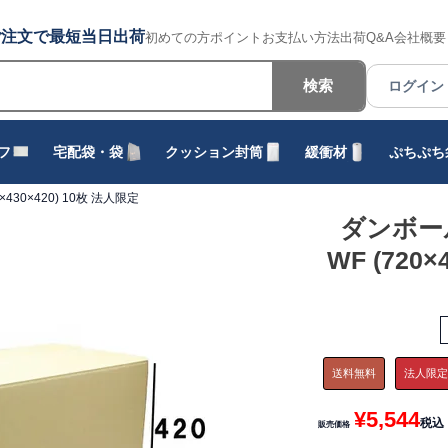
でのご注文で最短当日出荷
初めての方
ポイント
お支払い方法
出荷
Q&A
会社概要
検索
ログイン
フ
宅配袋・袋
クッション封筒
緩衝材
ぷちぷち
×430×420) 10枚 法人限定
ダンボール
WF (720×
送料無料
法人限
¥
5,544
税込
販売価格