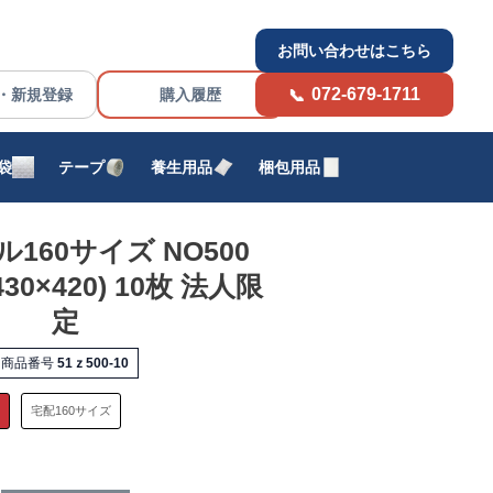
お問い合わせはこちら
072-679-1711
・新規登録
購入履歴
袋
テープ
養生用品
梱包用品
160サイズ NO500
430×420) 10枚 法人限
定
商品番号
51ｚ500-10
定
宅配160サイズ