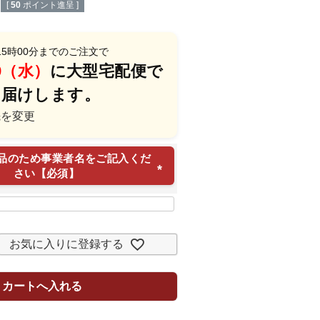
[
50
ポイント進呈 ]
15時00分
までのご注文で
/19（水）
に
大型宅配便
で
お届けします。
先を変更
品のため事業者名をご記入くだ
さい【必須】
(
必
須
)
お気に入りに登録する
カートへ入れる