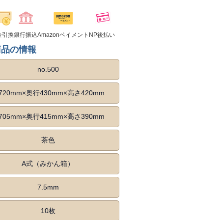
金引換
銀行振込
Amazonペイメント
NP後払い
商品の情報
no.500
720mm×奥行430mm×高さ420mm
705mm×奥行415mm×高さ390mm
茶色
A式（みかん箱）
7.5mm
10枚