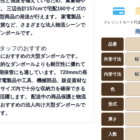
久性と強度を備えているため、重量物や
す。
三辺合計157cmで宅配160サイズの
型商品の発送が行えます。
家電製品・
クレジットカード
代
雑貨など、さまざまな法人物流シーンで
ダンボールです。
品番
タッフのおすすめ
様におすすめの大型ダンボールです。
外形寸法
幅
般的なダンボールよりも耐圧性に優れて
期保管にも適しています。
720mmの長
内形寸法
幅
、家電製品や工具、機械部品、販促資材な
0サイズ内で十分な収納力を確保できる
色
活躍します。
配送中の商品保護と物流
形式
におすすめの法人向け大型ダンボールで
す。
厚さ
入数