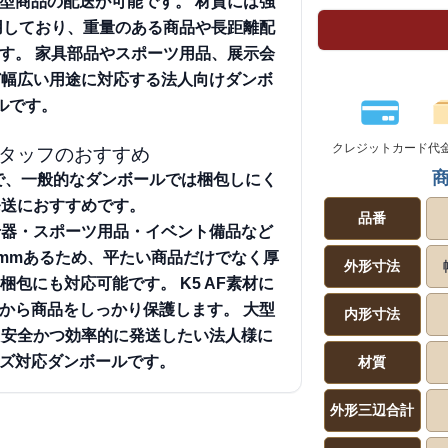
型商品の配送が可能です。
材質には強
採用しており、重量のある商品や長距離配
す。
家具部品やスポーツ用品、展示会
ど幅広い用途に対応する法人向けダンボ
ルです。
クレジットカード
代
タッフのおすすめ
長で、一般的なダンボールでは梱包しにく
発送におすすめです。
品番
什器・スポーツ用品・イベント備品など
0mmあるため、平たい商品だけでなく厚
外形寸法
め梱包にも対応可能です。
K5 AF素材に
から商品をしっかり保護します。
大型
内形寸法
、安全かつ効率的に発送したい法人様に
イズ対応ダンボールです。
材質
外形三辺合計