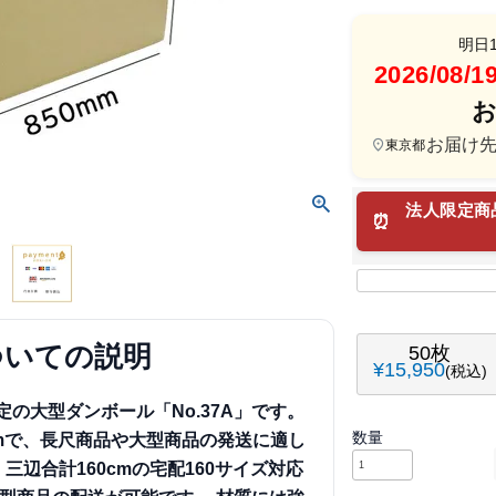
明日
2026/08
お届け
東京都
法人限定商
ついての説明
50枚
¥
15,950
税込
定の大型ダンボール「No.37A」です。
00mmで、長尺商品や大型商品の発送に適し
。
三辺合計160cmの宅配160サイズ対応