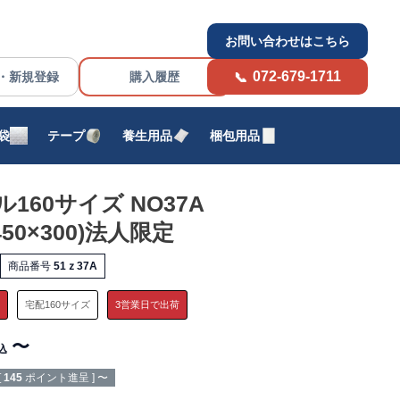
お問い合わせはこちら
072-679-1711
・新規登録
購入履歴
袋
テープ
養生用品
梱包用品
160サイズ NO37A
×450×300)法人限定
商品番号
51ｚ37A
定
宅配160サイズ
3営業日で出荷
〜
込
[
145
ポイント進呈 ]
〜