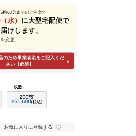
15時00分
までのご注文で
/19（水）
に
大型宅配便
で
お届けします。
先を変更
品のため事業者名をご記入くだ
さい【必須】
(
必
須
枚数
)
200枚
¥
61,600
税込
お気に入りに登録する