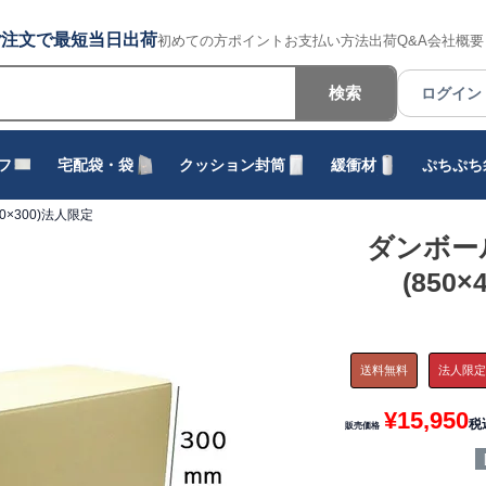
でのご注文で最短当日出荷
初めての方
ポイント
お支払い方法
出荷
Q&A
会社概要
検索
ログイン
フ
宅配袋・袋
クッション封筒
緩衝材
ぷちぷち
50×300)法人限定
ダンボール
(850
送料無料
法人限
¥
15,950
税
販売価格