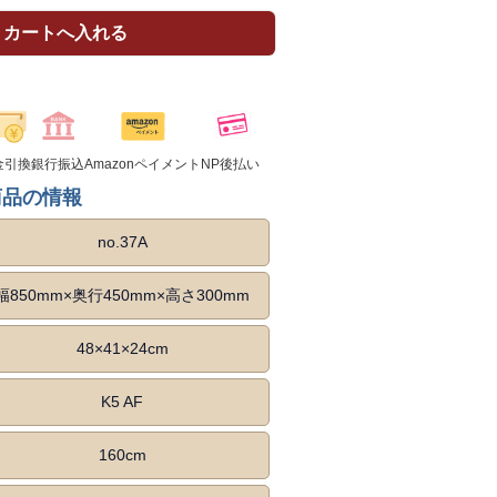
カートへ入れる
金引換
銀行振込
Amazonペイメント
NP後払い
商品の情報
no.37A
幅850mm×奥行450mm×高さ300mm
48×41×24cm
K5 AF
160cm