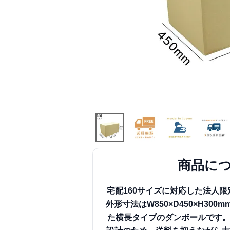
商品に
宅配160サイズに対応した法人限
外形寸法はW850×D450×H3
た横長タイプのダンボールです