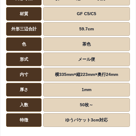
材質
GF C5/C5
外形三辺合計
59.7cm
色
茶色
形式
メール便
内寸
横335mm×縦223mm×奥行24mm
厚さ
1mm
入数
50枚～
特徴
ゆうパケット3cm対応