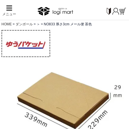
☰
メニュー
HOME
ダンボール
＞
NO833 厚さ3cm メール便 茶色