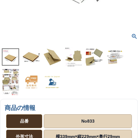
商品の情報
品番
No833
外形寸法
横339mm×縦229mm×奥行29mm