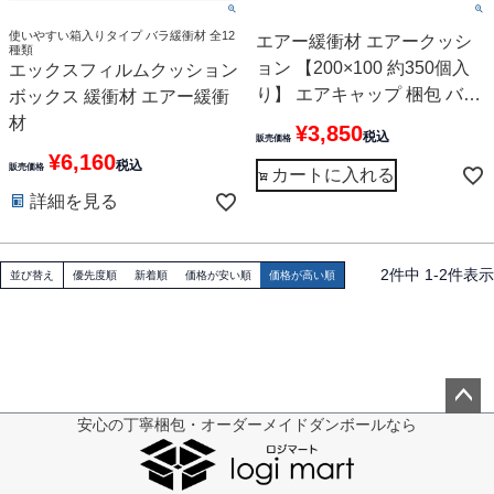
使いやすい箱入りタイプ バラ緩衝材 全12
エアー緩衝材 エアークッシ
種類
ョン 【200×100 約350個入
エックスフィルムクッション
り】 エアキャップ 梱包 バラ
ボックス 緩衝材 エアー緩衝
緩衝材
材
¥
3,850
税込
販売価格
¥
6,160
税込
販売価格
カートに入れる
詳細を見る
2
件中
1
-
2
件表示
並び替え
優先度順
新着順
価格が安い順
価格が高い順
安心の丁寧梱包・オーダーメイドダンボールなら
ペー
ジト
ップ