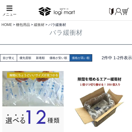
☰
メニュー
HOME
梱包用品
緩衝材
バラ緩衝材
バラ緩衝材
2
件中
1
-
2
件表示
並び替え
優先度順
新着順
価格が安い順
価格が高い順